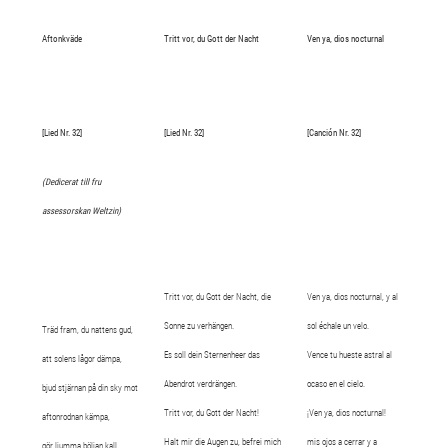
Aftonkväde
Tritt vor, du Gott der Nacht
Ven ya, dios nocturnal
[Lied Nr. 32]
[Lied Nr. 32]
[Canción Nr. 32]
(Dedicerat till fru
assessorskan Weltzin)
Tritt vor, du Gott der Nacht, die
Ven ya, dios nocturnal, y al
Sonne zu verhängen.
sol échale un velo.
Träd fram, du nattens gud,
Es soll dein Sternenheer das
Vence tu hueste astral al
att solens lågor dämpa,
Abendrot verdrängen.
ocaso en el cielo.
bjud stjärnan på din sky mot
Tritt vor, du Gott der Nacht!
¡Ven ya, dios nocturnal!
aftonrodnan kämpa,
Halt mir die Augen zu, befrei mich
mis ojos a cerrar y a
gör ljumma böljan kall,