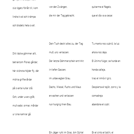
von den Zwängen,
quitarme el flagelo,
slut ögats förlåt till, kom
die mir der Tag gebracht.
que el día va a cesar.
lindra kval och krämpa
och blodets heta svall.
Dein Tuch deckt alles zu, der Tag
Tu manto nos cubrió, la luz
muß uns verlassen.
ahora nos deja.
Ditt täcke gömmer allt,
Der letzte Dämmerschein ertrinkt
El último fulgor, se hunde en
betraktom Floras gårdar;
in tiefen Gassen,
honda calleja,
här skönsta höjder fly, där
im unbewegten Grau.
tras el inmóvil gris.
mörka griftevårdar
Dachs, Wiesel, Fuchs und Maus
Despierta el tejón, zorro y la
på svarta kullar stå.
erwachen und verlassen
comadreja
Och, under uvars gråt,
nun hungrig ihren Bau.
abandona el cubil.
mullvador, ormar, mårdar
ur sina kamrar gå.
Ein Jäger ruht im Gras. Am Gürtel
En el cinto el botín, el