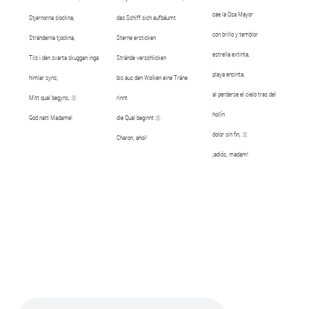
cae la Osa Mayor
Stjernorna slockna,
das Schiff sich aufbäumt
con brillo y temblor
Stränderna tjockna,
Sterne ersticken
estrella extinta,
Tils i den svarta skuggan inga
Strände verschlicken
playa encinta,
himlar syns;
bis aus den Wolken eine Träne
al perderse el cielo tras del
Mitt qual begyns, :||:
rinnt
hollín
God natt Madame!
die Qual beginnt :||:
dolor sin fin, :||:
Charon, ahoi!
¡adiós, madam!