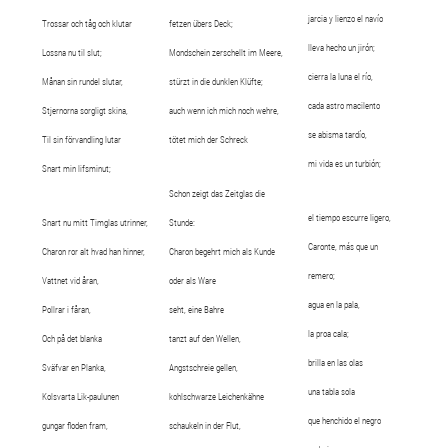
jarcia y lienzo el navío
Trossar och tåg och klutar
fetzen übers Deck;
lleva hecho un jirón;
Lossna nu til slut;
Mondschein zerschellt im Meere,
cierra la luna el río,
Månan sin rundel slutar,
stürzt in die dunklen Klüfte;
cada astro macilento
Stjernorna sorgligt skina,
auch wenn ich mich noch wehre,
se abisma tardío,
Til sin förvandling lutar
tötet mich der Schreck
mi vida es un turbión;
Snart min lifsminut;
Schon zeigt das Zeitglas die
el tiempo escurre ligero,
Snart nu mitt Timglas utrinner,
Stunde:
Caronte, más que un
Charon ror alt hvad han hinner,
Charon begehrt mich als Kunde
remero;
Vattnet vid åran,
oder als Ware
agua en la pala,
Pollrar i fåran,
seht, eine Bahre
la proa cala;
Och på det blanka
tanzt auf den Wellen,
brilla en las olas
Sväfvar en Planka,
Angstschreie gellen,
una tabla sola
Kolsvarta Lik-paulunen
kohlschwarze Leichenkähne
que henchido el negro
gungar floden fram,
schaukeln in der Flut,