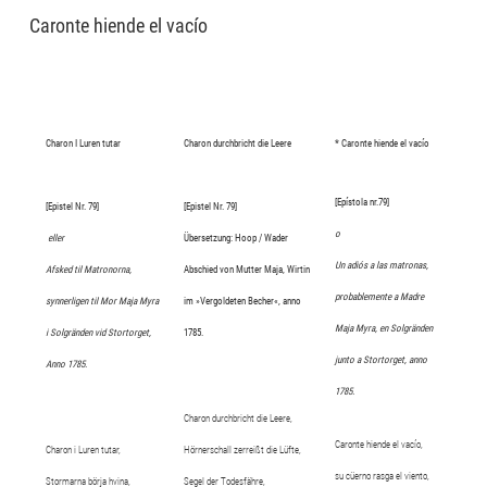
Caronte hiende el vacío
Charon I Luren tutar
Charon durchbricht die Leere
* Caronte hiende el vacío
[Epístola nr.79]
[Epistel Nr. 79]
[Epistel Nr. 79]
o
eller
Übersetzung: Hoop / Wader
Un adiós a las matronas,
Afsked til Matronorna,
Abschied von Mutter Maja,
Wirtin
probablemente a Madre
synnerligen til Mor Maja Myra
im »Vergoldeten Becher«, anno
Maja Myra, en Solgränden
i Solgränden vid Stortorget,
1785.
junto a Stortorget, anno
Anno 1785.
1785.
Charon durchbricht die Leere,
Caronte hiende el vacío,
Charon i Luren tutar,
Hörnerschall zerreißt die Lüfte,
su cüerno rasga el viento,
Stormarna börja hvina,
Segel der Todesfähre,