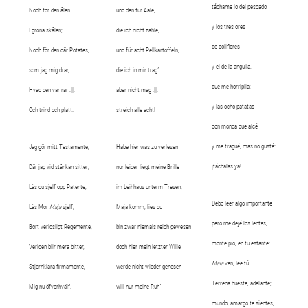
táchame lo del pescado
Noch för den ålen
und den für Aale,
y los tres ores
I gröna skålen;
die ich nicht zahle,
de coliflores
Noch för den där Potates,
und für acht Pellkartoffeln,
y el de la anguila,
som jag mig drar,
die ich in mir trag´
que me horripila;
Hvad den var rar :||:
aber nicht mag :||:
y las ocho patatas
Och trind och platt.
streich alle acht!
con monda que alcé
y me tragué, mas no gusté:
Jag gör mitt Testamente,
Habe hier was zu verlesen
¡táchalas ya!
Där jag vid stånkan sitter;
nur leider liegt meine Brille
Läs du sjelf opp Patente,
im Leihhaus unterm Tresen,
Debo leer algo importante
Läs Mor
Maja
sjelf;
Maja komm, lies du
pero me dejé los lentes,
Bort verldsligt Regemente,
bin zwar niemals reich gewesen
monte pío, en tu estante:
Verlden blir mera bitter,
doch hier mein letzter Wille
Maia
ven, lee tú.
Stjernklara firmamente,
werde nicht wieder genesen
Terrena hueste, adelante;
Mig nu öfverhvälf.
will nur meine Ruh´
mundo, amargo te sientes,