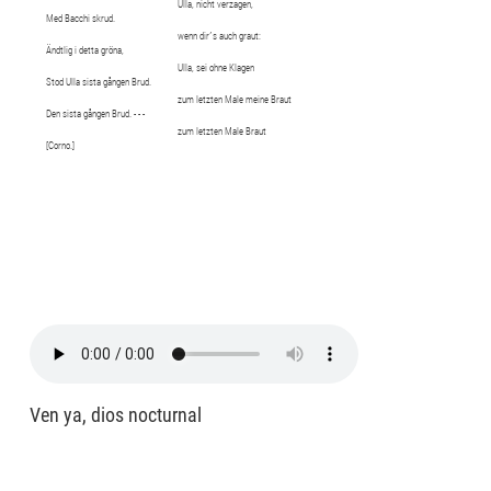
Ulla, nicht verzagen,
Med Bacchi skrud.
wenn dir´s auch graut:
Ändtlig i detta gröna,
Ulla, sei ohne Klagen
Stod Ulla sista gången Brud.
zum letzten Male meine Braut
Den sista gången Brud. - - -
zum letzten Male Braut
[Corno.]
Ven ya, dios nocturnal