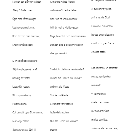
el cuerpo hacia adelante,
Nacken den slår och slänger.
Arme und Hände frieren
el cuello tira y pesa,
Men, O Gudar! men
und meine Schenkel beben
¡mírame, oh, Dios!
Ögat med tårar blänger,
sieh, wie es um mich steht
Lloroso el ojo sopesa
Uppå de granna klutar,
Will dir meine Kleider geben
harapo antes elegante
Som fordom med Ducriner,
Maja, brauchst dich nicht zu zieren
cosido con gran fineza
Knäptes trångt igen;
Lumpen sind´s die an mir kleben
en cada botón.
aber gut vernäht
Men se på Böxorna bara;
Los calzones, un portento:
Säj ä de plaggen ej rara?
Sind nicht die Hosen ein Wunder?
restos, remiendo a
Söndrig är västen,
Flicken auf Flicken, nur Plunder
remiendo,
Lappad är resten,
und erst die Weste
y, te imaginas,
Strumporna korta,
Stücke und Reste
chaleco en ruinas,
Hälarna borta,
Strümpfe verwaschen
medias desleídas,
Och den där dyra Skjortan var,
laufende Maschen
mallas corridas,
Mor
Maja
märk!
Nur das Hemd will ich noch
sólo usaré la camisa cara,
Beckmanskans
Särk :||:
tragen,