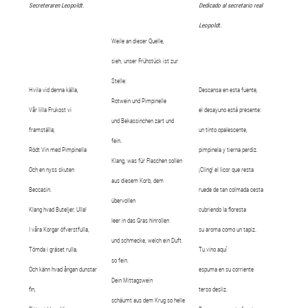
Secreteraren Leopoldt.
Dedicado al secretario real
Leopoldt.
Weile an dieser Quelle,
sieh, unser Frühstück ist zur
Stelle:
Hvila vid denna källa,
Descansa en esta fuente,
Rotwein und Pimpinelle
Vår lilla Frukost vi
el desayuno está presente:
und Bekassinchen zart und
framställa;
un tinto opalescente,
fein.
Rödt Vin med Pimpinella
pimpinela y tierna perdiz.
Klang, was für Flaschen sollen
Och en nyss skuten
¡Cling! el licor que resta
aus diesem Korb, dem
Beccasin.
ruede de tan colmada cesta
übervollen
Klang hvad Buteljer, Ulla!
cubriendo la floresta
leer in das Gras hinrollen
I våra Korgar öfverstfulla,
su aroma como un tapiz.
und schmecke, welch ein Duft
Tömda i gräset rulla,
Tu vino aquí
so fein.
Och känn hvad ångan dunstar
espuma en su corriente
Dein Mittagswein
fin,
terso desliz.
schäumt aus dem Krug so helle