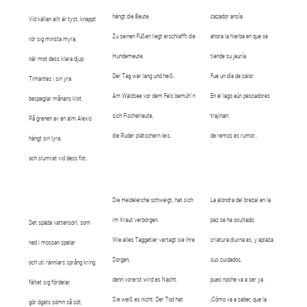
hängt die Beute.
cazador ansía
Vid källan allt är tyst, knappt
Zu seinen Füßen liegt erschlafft die
ahora la hierba en que se
rör sig minsta myra,
Hundemeute.
tiende su jauría.
när mot dess klara djup
Der Tag war lang und heiß.
Fue un día de calor.
Timantes i sin yra
Am Waldsee vor dem Fels bemüh´n
En el lago aún pescadores
bespeglar månans klot.
sich Fischerleute,
trajinan:
På grenen av en alm Alexis
die Ruder plätschern leis.
de remos es rumor…
hängt sin lyra,
och slumrat vid dess fot.
Die Heidelerche schweigt, hat sich
La alondra del brezal en la
im Kraut verborgen.
paz se ha ocultado;
Det späda vattensorl, som
Wie alles Taggetier vertagt sie ihre
criatura diurna es, y aplaza
ned i mossan spelar
Sorgen,
sus cuidados,
och uti rännlars språng kring
denn vorerst wird es Nacht.
pues noche va a ser ya.
fältet sig fördelar,
Sie weiß es nicht: Der Tod hat
¡Cómo va a saber, que la
gör ögats sömn så söt,