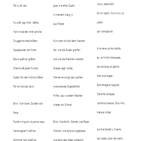
Maja
, ¡atención!
För tu år sen.
grau wie alter Quark
en mi cajón,
Beckman
, tu
in meinem Sarg :||:
jubón,
Nu står jag midt i båten,
aus Pietät
por compasión.
Kors hvad det roret gnislar,
Skuggorna hela bråten,
Nun steh ich auf dem Nachen
A la nave ya he subido,
Squalpa bak och fram;
hör, wie die Ruder greifen
ay, el timón chasquea,
Eolus quäfver gråten,
und wie die Planken krachen,
de sombras el gentío
Charon på pipan hvislar,
Grauen jagt vorbei,
hierve al bogar;
Hjelp! hör den mörka ståten
Weinen erwürgt das Lachen
Eolo ahoga el quejido,
För et hiskligt larm;
kreischende Orgelpfeifen
Caronte sonajea,
Hilfe!, aus wundem Rachen
sombría hueste, Dios mío,
Blixt, Norrsken, Dunder och
wieder ein Schrei
hiela al silbar.
fasa,
Rundt kring om skyarna rasa,
Blitz, Nordlicht, Donner und Feuer
Aurora boreal y trueno,
Karlevagnen hvälfver,
Wolken, wie dunkle Ungeheuer,
las nubes color de cieno,
Glimmar och skälfver,
wie jetzt das Meer schäumt,