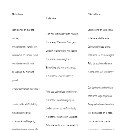
Nota Bene
* Nota Bene
Nota bene
När jag har en plåt att
Dadme vino en jarra llena,
Holt mir Wein aus vollen Krügen.
dricka,
nota bene, de Renania.
Notabene, Wein vom Sundgau.
nota bene gott renskt vin,
Goce una belleza plena,
Und ein Weib soll bei mir liegen,
och därtill en vacker flicka
nota bene, si no me engaña.
Notabene, eine Jungfrau!
nota bene som är min;
Feliz de aquí en adelante,
Ewig hängt sie mir am Munde,
är jag nöjd av hjärtans
I: nota bene, ¡un instante! :I
I: Notabene, eine Stunde! :I
grund,
Que época ésta de delicia,
I: nota bene blott en stund. :I
Ach, das Leben lebt sich lyrisch.
nota bene, algo espinosa.
Notabene, wenn man jung ist.
Ja vår tid är alltför härlig,
Sangra el odio en la codicia
Und es duftet so verführ'risch,
nota bene lite svår,
y el bien acaba en la fosa.
Notabene, wenn's kein Dung ist!
ovän uppå blod begärlig,
Uno de santo se precia,
Ach, wie leicht wird hier erreicht
och förtjänsten slagen går,
I: nota bene, ¡cosa necia! :I