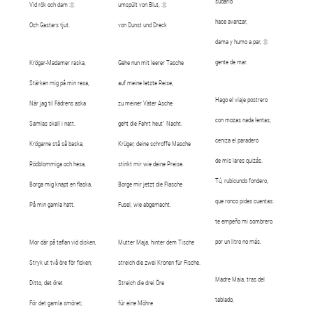
sudario
Vid rök och dam :||:
umspült von Blut, :||:
hace avanzar,
Och Gastars tjut.
von Dunst und Dreck
dama y humo a par, :||:
gente de mar.
Krögar-Madamer raska,
Gehe nun mit leerer Tasche
Stärken mig på min resa,
auf meine letzte Reise,
Hago el viaje postrero
När jag til Fädrens aska
zu meiner Väter Asche
con mozas nada lentas;
Samlas skall i natt.
geht die Fahrt heut´ Nacht.
ceniza el paradero
Krögarne stå så baska,
Krüger, deine schroffe Masche
de mis lares quizás.
Rödblommiga och hesa,
stinkt mir wie deine Preise.
Tú, rubicundo fondero,
Borga mig knapt en flaska,
Borge mir jetzt die Flasche
que ronco pides cuentas:
På min gamla hatt.
Fusel, wie abgemacht.
te empeño mi sombrero
por un litro no más.
Mor där på taflan vid disken,
Mutter Maja, hinter dem Tische
Stryk ut två öre för fisken;
streich die zwei Kronen für Fische.
Madre Maia, tras del
Ditto, det öret
Streich die drei Öre
tablado,
För det gamla smöret;
für eine Möhre