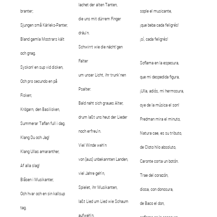
lachet der alten Tanten,
branter;
sople el musicante,
die uns mit dürrem Finger
Sjungen små Kärleks-Panter,
¡que beba cada feligrés!
dräu'n.
Bland gamla Mostrars kält
¡sí, cada feligrés!
Schwirrt wie die nächt'gen
och gnag.
Falter
Soflama en la espesura,
Syskon! en sup vid disken,
um unser Licht, ihr trunk'nen
que mi despedida figura,
Och pro secundo en på
Psalter.
¡Ulla, adiós, mi hermosura,
Fisken;
Bald naht sich graues Alter,
oye de la música el son!
Krögarn, den Basilisken,
drum laßt uns heut der Lieder
Fredman mira el minuto,
Summerar Taflan full i dag.
noch erfreu'n.
Natura cae, es su tributo,
Klang Du och Jag!
Viel Winde weh'n
de Cloto hilo absoluto,
Klang Ullas amaranther,
von [aus] unbekannten Landen,
Caronte corta un botón.
Af alla slag!
viel Jahre geh'n,
Trae del corazón,
Blåsen i Musikanter,
Spielet, ihr Musikanten,
diosa, con donosura,
Och hvar och en sin kallsup
laßt Lied um Lied wie Schaum
de Baco el don,
tag.
aufweh'n,