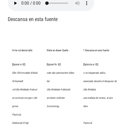
Descansa en esta fuente
Hvila vid denna källa
Weile an dieser Quelle
* Descansa en esta fuente
[Epistel nr 82]
[Epistel Nr. 82]
[Epístola nr. 82]
Eller Oförmodade Afsked,
oder das unerwartete Adieu
o un inesperado adiós,
förkunnadt
bei
anunciado durante el desayuno de
vid Ulla Winblads Frukost
Ulla Winblads Frühstück
Ulla Winblad,
en sommar-morgon i det
an einem schönen
una mañana de verano, al aire
gröna.
Sommertag.
libre.
Pastoral,
Dedicerad til Kgl.
Pastoral