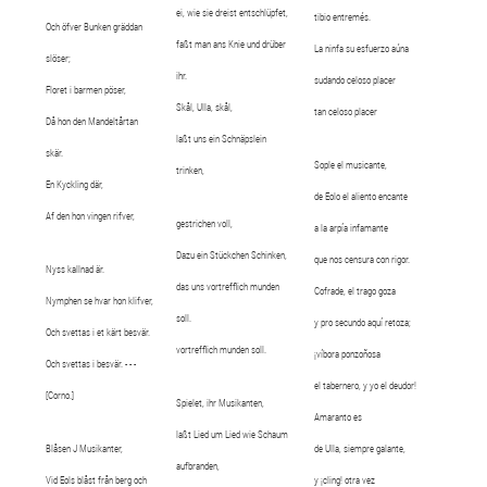
ei, wie sie dreist entschlüpfet,
tibio entremés.
Och öfver Bunken gräddan
faßt man ans Knie und drüber
La ninfa su esfuerzo aúna
slöser;
ihr.
sudando celoso placer
Floret i barmen pöser,
Skål, Ulla, skål,
tan celoso placer
Då hon den Mandeltårtan
laßt uns ein Schnäpslein
skär.
Sople el musicante,
trinken,
En Kyckling där,
de Eolo el aliento encante
Af den hon vingen rifver,
gestrichen voll,
a la arpía infamante
Dazu ein Stückchen Schinken,
que nos censura con rigor.
Nyss kallnad är.
das uns vortrefflich munden
Cofrade, el trago goza
Nymphen se hvar hon klifver,
soll.
y pro secundo aquí retoza;
Och svettas i et kärt besvär.
vortrefflich munden soll.
¡víbora ponzoñosa
Och svettas i besvär. - - -
el tabernero, y yo el deudor!
[Corno.]
Spielet, ihr Musikanten,
Amaranto es
laßt Lied um Lied wie Schaum
Blåsen J Musikanter,
de Ulla, siempre galante,
aufbranden,
Vid Eols blåst från berg och
y ¡cling! otra vez