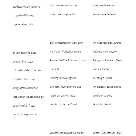
zwischen heut und morgen
muerte en breve lapso
att döden liksom känns var
schon viele umgebracht!
tantos se ha de llevar!
droppa blod förstela,
i själva hälsans sköt.
Ein Nachtgetränk tut wohl, auch
Un trago hace bien, aunque
wenn´s ein Waldschrat braute.
un fauno lo haya hecho.
En ljum och kylig blåst
Pan, leg die Flöte fort. Alexis, nimm
Pan, pon la flauta ahí. Alexis,
emellan löven susar,
die Laute
cubra el trecho
och under trädens rusk den
und sing im Waldesgrund.
del bosque tu laúd.
mörkblå böljan krusar,
Cyklopen, Faune schweigt und
Oh, cíclopes, callad; que os
kring roddarns blanka år.
horcht auf das vertraute
arrulle en su lecho
Mot klippan, vid ett plump, dit
Verführungslied der Stund.
la íntima quietud.
strömmen inåt frusar,
den glupska gäddan slår.
Arachne, ruh dich aus [hör nur zu],
Aracne, ¡a descansar!, ¡flote