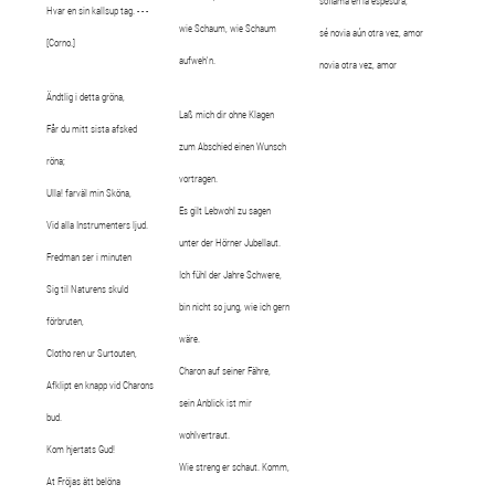
soflama en la espesura,
Hvar en sin kallsup tag. - - -
wie Schaum, wie Schaum
sé novia aún otra vez, amor
[Corno.]
aufweh'n.
novia otra vez, amor
Ändtlig i detta gröna,
Laß mich dir ohne Klagen
Får du mitt sista afsked
zum Abschied einen Wunsch
röna;
vortragen.
Ulla! farväl min Sköna,
Es gilt Lebwohl zu sagen
Vid alla Instrumenters ljud.
unter der Hörner Jubellaut.
Fredman ser i minuten
Ich fühl der Jahre Schwere,
Sig til Naturens skuld
bin nicht so jung, wie ich gern
förbruten,
wäre.
Clotho ren ur Surtouten,
Charon auf seiner Fähre,
Afklipt en knapp vid Charons
sein Anblick ist mir
bud.
wohlvertraut.
Kom hjertats Gud!
Wie streng er schaut. Komm,
At Fröjas ätt belöna