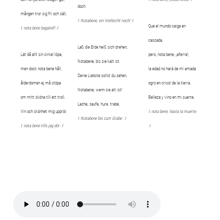
doch
mången tror sig fri och säll,
I: Notabene, ein Vielleicht noch! :I
Que el mundo caiga en
I: nota bene bagatell! :I
cascada,
Laß die Erde heiß sich drehen,
Lät då allt sin cirkel löpa,
pero, nota bene, ¡aferra!;
Notabene, bis sie kalt ist.
men dock nota bene håll;
la edad no hará de mi amada
Deine Liebste sollst du sehen,
ålderdomen ej må stöpa
ogro en crisol de la tierra.
Notabene, wenn sie alt ist!
om mitt sköna till ett troll.
Belleza y vino en mi suerte,
Lache, saufe, hure, trabe,
Vin och skönhet mig upprör,
I: nota bene, hasta la muerte.
I: Notabene bis zum Grabe. :I
I: nota bene tills jag dör. :I
:I