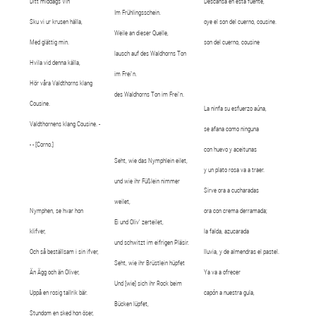
Ditt middags Vin
Descansa en esta fuente,
Im Frühlingsschein.
Sku vi ur krusen hälla,
oye el son del cuerno, cousine.
Weile an dieser Quelle,
Med glättig min.
son del cuerno, cousine
lausch auf des Waldhorns Ton
Hvila vid denna källa,
im Frei'n.
Hör våra Valdthorns klang
des Waldhorns Ton im Frei'n.
Cousine.
La ninfa su esfuerzo aúna,
Valdthornens klang Cousine. -
se afana como ninguna
- - [Corno.]
con huevo y aceitunas
Seht, wie das Nymphlein eilet,
y un plato rosa va a traer.
und wie ihr Füßlein nimmer
Sirve ora a cucharadas
weilet,
Nymphen, se hvar hon
ora con crema derramada;
Ei und Oliv' zerteilet,
klifver,
la falda, azucarada
und schwitzt im eifrigen Pläsir.
Och så beställsam i sin ifver,
lluvia, y de almendras el pastel.
Seht, wie ihr Brüstlein hüpfet
Än Ägg och än Oliver,
Ya va a ofrecer
Und [wie] sich ihr Rock beim
Uppå en rosig tallrik bär.
capón a nuestra gula,
Bücken lüpfet,
Stundom en sked hon öser,