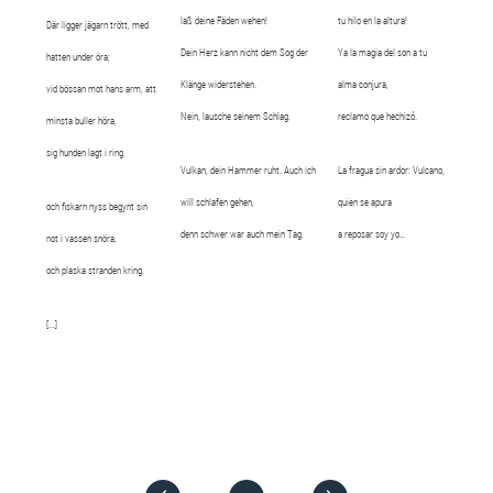
laß deine Fäden wehen!
tu hilo en la altura!
Där ligger jägarn trött, med
Dein Herz kann nicht dem Sog der
Ya la magia del son a tu
hatten under öra;
Klänge widerstehen.
alma conjura,
vid bössan mot hans arm, att
Nein, lausche seinem Schlag.
reclamo que hechizó.
minsta buller höra,
sig hunden lagt i ring.
Vulkan, dein Hammer ruht. Auch ich
La fragua sin ardor: Vulcano,
will schlafen gehen,
quien se apura
och fiskarn nyss begynt sin
denn schwer war auch mein Tag.
a reposar soy yo…
not i vassen snöra,
och plaska stranden kring.
[...]