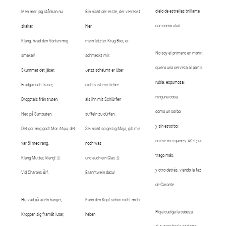
cielo de estrellas brillante
Men mer jag stånkan nu
Bin nicht der erste, der verreckt
cae como alud.
skakar,
hier
Klang, hvad den Vörten mig
mein letzter Krug Bier, er
No soy el primero en morir:
smakar!
schmeckt mir.
quiero una cerveza al partir,
Skummet det jäser,
Jetzt schäumt er über
rubia, espumosa;
Fradgar och fräser,
nichts ist mir lieber
ninguna cosa,
Dropptals från truten,
als ihn mit Schlürfen
como un sorbo
Ned på Surtouten.
süffeln zu dürfen.
y sin estorbo;
Det gör mig godt Mor
Maja
, det
Sei nicht so geizig Maja, gib mir
no me mezquines,
Maia
, un
var öl med rang.
noch was
trago más,
Klang Mutter, klang! :||:
und auch ein Glas :||:
y otro detrás, viendo la faz
Vid Charons Älf.
Branntwein dazu!
de Caronte.
Hufvud på axeln hänger,
Kann den Kopf schon nicht mehr
Floja cuelga la cabeza,
Kroppen sig framåt lutar,
heben